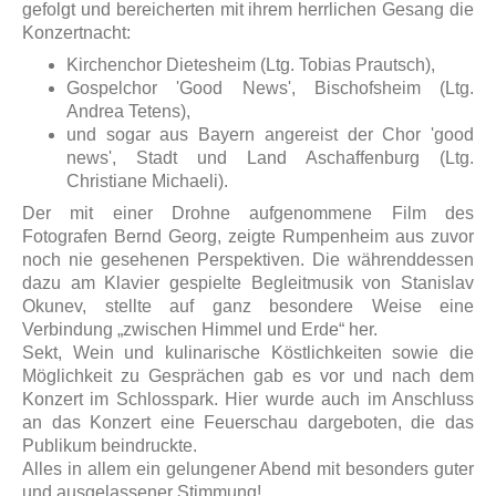
gefolgt und bereicherten mit ihrem herrlichen Gesang die
Konzertnacht:
Kirchenchor Dietesheim (Ltg. Tobias Prautsch),
Gospelchor 'Good News', Bischofsheim (Ltg.
Andrea Tetens),
und sogar aus Bayern angereist der Chor 'good
news', Stadt und Land Aschaffenburg (Ltg.
Christiane Michaeli).
Der mit einer Drohne aufgenommene Film des
Fotografen Bernd Georg, zeigte Rumpenheim aus zuvor
noch nie gesehenen Perspektiven. Die währenddessen
dazu am Klavier gespielte Begleitmusik von Stanislav
Okunev, stellte auf ganz besondere Weise eine
Verbindung „zwischen Himmel und Erde“ her.
Sekt, Wein und kulinarische Köstlichkeiten sowie die
Möglichkeit zu Gesprächen gab es vor und nach dem
Konzert im Schlosspark. Hier wurde auch im Anschluss
an das Konzert eine Feuerschau dargeboten, die das
Publikum beindruckte.
Alles in allem ein gelungener Abend mit besonders guter
und ausgelassener Stimmung!